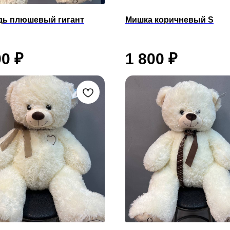
дь плюшевый гигант
Мишка коричневый S
00
₽
1 800
₽