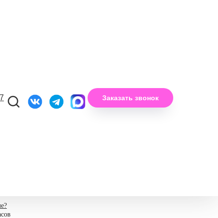
з кустовых роз и маттиолы
77
Заказать звонок
0
₽
ину
е?
асов