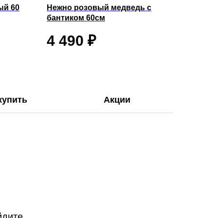
ый 60
Нежно розовый медведь с
бантиком 60см
4 490
₽
купить
Акции
йдите