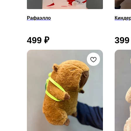
Рафаэлло
Кинде
499
₽
399