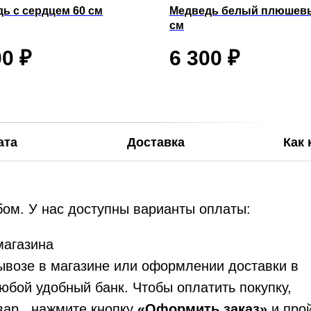
ь с сердцем 60 см
Медведь белый плюшев
см
00
₽
6 300
₽
ата
Доставка
Как 
ом. У нас доступны варианты оплаты:
магазина
возе в магазине или оформлении доставки в
юбой удобный банк. Чтобы оплатить покупку,
ар , нажмите кнопку
«Оформить заказ»
и про