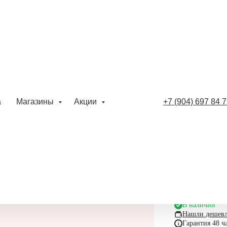
 и маттиолы
Букет и
Флора
а
Магазины
Акции
+7 (904) 697 84 
Артикул:
3990,0
В корз
В наличии
Нашли дешевл
Гарантия 48 ч
i