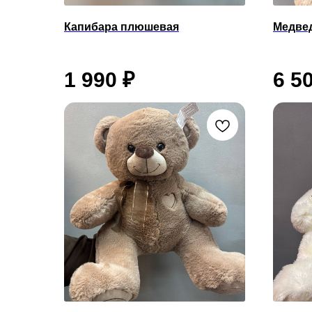
Капибара плюшевая
Медве
1 990
₽
6 5