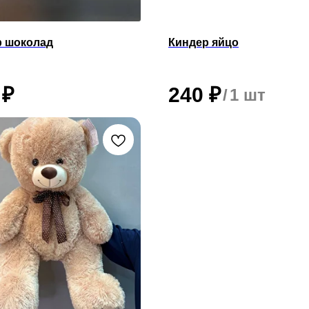
р шоколад
Киндер яйцо
₽
240
₽
/
1 шт